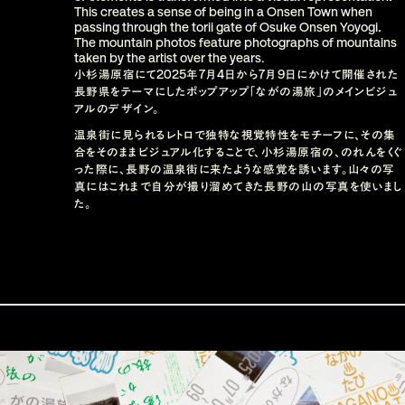
This creates a sense of being in a Onsen Town when 
passing through the torii gate of Osuke Onsen Yoyogi. 
The mountain photos feature photographs of mountains 
taken by the artist over the years
.
2025
7
4
7
9
小杉湯原宿にて
年
月
日から
月
日にかけて開催された
長野県をテーマにしたポップアップ「ながの湯旅」のメインビジュ
アルのデザイン。
温泉街に見られるレトロで独特な視覚特性をモチーフに、その集
合をそのままビジュアル化することで、小杉湯原宿の、のれんをくぐ
った際に、長野の温泉街に来たような感覚を誘います。山々の写
真にはこれまで自分が撮り溜めてきた長野の山の写真を使いまし
た。