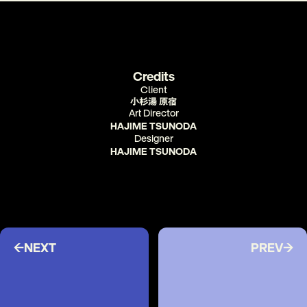
Credits
Client
小杉湯 原宿
Art Director
HAJIME TSUNODA
Designer
HAJIME TSUNODA
←NEXT
PREV→