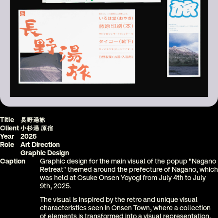
Title
長野湯旅
Client
小杉湯 原宿
Year
2025
Role
Art Direction
Graphic Design
Caption
Graphic design for the main visual of the popup "Nagano 
Retreat" themed around the prefecture of Nagano, which 
was held at Osuke Onsen Yoyogi from July 4th to July 
9th, 2025
. 
The visual is inspired by the retro and unique visual 
characteristics seen in Onsen Town, where a collection 
of elements is transformed into a visual representation. 